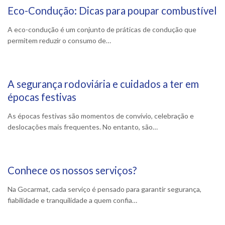
Eco-Condução: Dicas para poupar combustível
18 Fevereiro, 2026
A eco-condução é um conjunto de práticas de condução que
permitem reduzir o consumo de…
A segurança rodoviária e cuidados a ter em
11 Fevereiro, 2026
épocas festivas
As épocas festivas são momentos de convívio, celebração e
deslocações mais frequentes. No entanto, são…
Conhece os nossos serviços?
23 Janeiro, 2026
Na Gocarmat, cada serviço é pensado para garantir segurança,
fiabilidade e tranquilidade a quem confia…