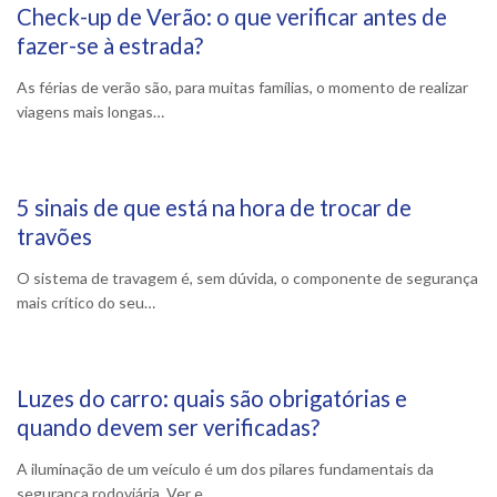
Check-up de Verão: o que verificar antes de
27 Julho, 2026
fazer-se à estrada?
As férias de verão são, para muitas famílias, o momento de realizar
viagens mais longas…
5 sinais de que está na hora de trocar de
3 Junho, 2026
travões
O sistema de travagem é, sem dúvida, o componente de segurança
mais crítico do seu…
Luzes do carro: quais são obrigatórias e
1 Junho, 2026
quando devem ser verificadas?
A iluminação de um veículo é um dos pilares fundamentais da
segurança rodoviária. Ver e…