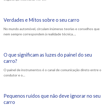
Verdades e Mitos sobre o seu carro
14 Maio, 2026
No mundo automóvel, circulam inúmeras teorias e conselhos que
nem sempre correspondem à realidade técnica….
O que significam as luzes do painel do seu
14 Maio, 2026
carro?
O painel de instrumentos é o canal de comunicação direto entre o
condutor e o…
Pequenos ruídos que não deve ignorar no seu
21 Abril, 2026
carro