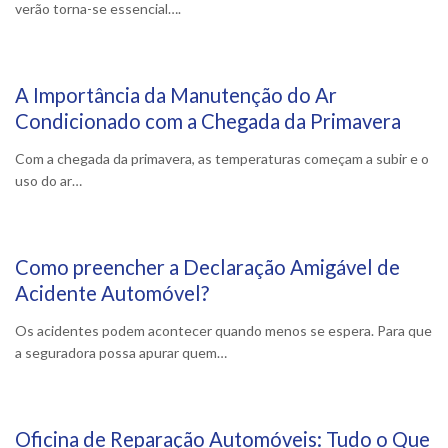
verão torna-se essencial….
A Importância da Manutenção do Ar
18 Março, 2025
Condicionado com a Chegada da Primavera
Com a chegada da primavera, as temperaturas começam a subir e o
uso do ar…
Como preencher a Declaração Amigável de
27 Fevereiro, 2025
Acidente Automóvel?
Os acidentes podem acontecer quando menos se espera. Para que
a seguradora possa apurar quem…
Oficina de Reparação Automóveis: Tudo o Que