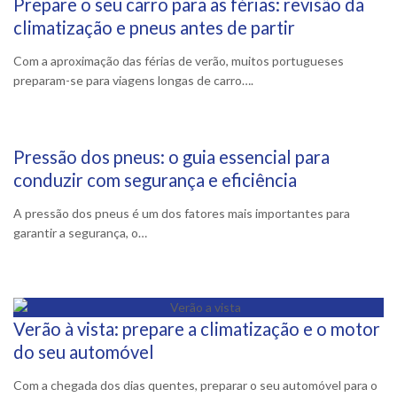
Prepare o seu carro para as férias: revisão da
9 Junho, 2025
climatização e pneus antes de partir
Com a aproximação das férias de verão, muitos portugueses
preparam-se para viagens longas de carro….
Pressão dos pneus: o guia essencial para
19 Maio, 2025
conduzir com segurança e eficiência
A pressão dos pneus é um dos fatores mais importantes para
garantir a segurança, o…
Verão à vista: prepare a climatização e o motor
1 Maio, 2025
do seu automóvel
Com a chegada dos dias quentes, preparar o seu automóvel para o