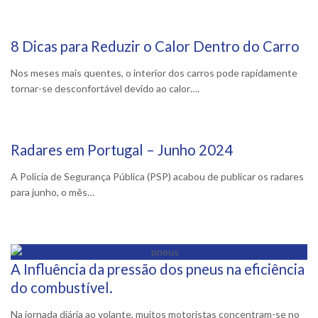
8 Dicas para Reduzir o Calor Dentro do Carro
26 Agosto, 2024
Nos meses mais quentes, o interior dos carros pode rapidamente
tornar-se desconfortável devido ao calor….
Radares em Portugal – Junho 2024
5 Junho, 2024
A Polícia de Segurança Pública (PSP) acabou de publicar os radares
para junho, o mês…
A Influência da pressão dos pneus na eficiência
15 Maio, 2024
do combustível.
Na jornada diária ao volante, muitos motoristas concentram-se no