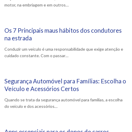
motor, na embriagem e em outros…
Os 7 Principais maus hábitos dos condutores
6 Maio, 2024
na estrada
Conduzir um veículo é uma responsabilidade que exige atenção e
cuidado constante. Com o passar…
Segurança Automóvel para Famílias: Escolha o
10 Abril, 2024
Veículo e Acessórios Certos
Quando se trata da segurança automóvel para famílias, a escolha
do veículo e dos acessórios…
Apps essenciais para os donos de carros