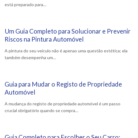
está preparado para…
Um Guia Completo para Solucionar e Prevenir
3 Outubro, 2024
Riscos na Pintura Automóvel
A pintura do seu veículo não é apenas uma questão estética; ela
também desempenha um…
Guia para Mudar o Registo de Propriedade
27 Setembro, 2024
Automóvel
A mudança do registo de propriedade automóvel é um passo
crucial obrigatório quando se compra…
Guia Completo para Escolher o Seu Carro: