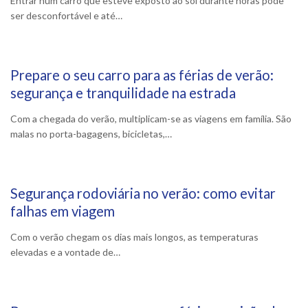
Entrar num carro que esteve exposto ao sol durante horas pode
ser desconfortável e até…
Prepare o seu carro para as férias de verão:
19 Julho, 2025
segurança e tranquilidade na estrada
Com a chegada do verão, multiplicam-se as viagens em família. São
malas no porta-bagagens, bicicletas,…
Segurança rodoviária no verão: como evitar
7 Julho, 2025
falhas em viagem
Com o verão chegam os dias mais longos, as temperaturas
elevadas e a vontade de…