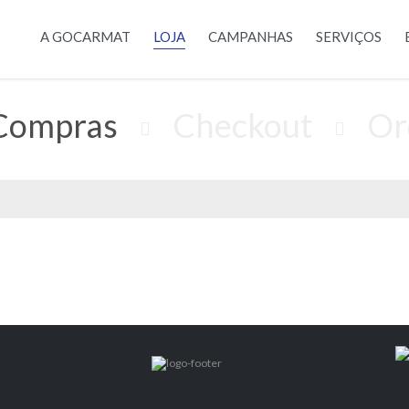
A GOCARMAT
LOJA
CAMPANHAS
SERVIÇOS
 Compras
Checkout
Or

