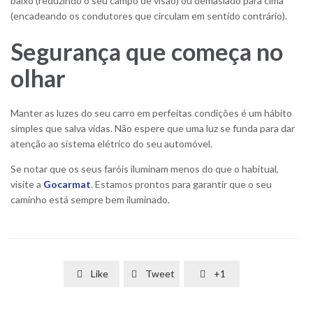
baixo (reduzindo o seu campo de visão) ou demasiado para cima
(encadeando os condutores que circulam em sentido contrário).
Segurança que começa no
olhar
Manter as luzes do seu carro em perfeitas condições é um hábito
simples que salva vidas. Não espere que uma luz se funda para dar
atenção ao sistema elétrico do seu automóvel.
Se notar que os seus faróis iluminam menos do que o habitual,
visite a
Gocarmat
. Estamos prontos para garantir que o seu
caminho está sempre bem iluminado.
Like
Tweet
+1


