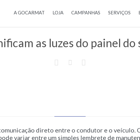
A GOCARMAT
LOJA
CAMPANHAS
SERVIÇOS
ificam as luzes do painel do



 comunicação direto entre o condutor e o veículo.
 pode variar entre um simples lembrete de manuten