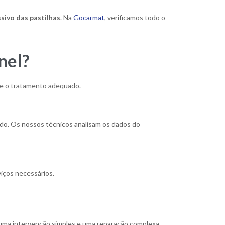
sivo das pastilhas
. Na
Gocarmat
, verificamos todo o
nel?
ebe o tratamento adequado.
ado. Os nossos técnicos analisam os dados do
iços necessários.
e uma intervenção simples e uma reparação complexa.