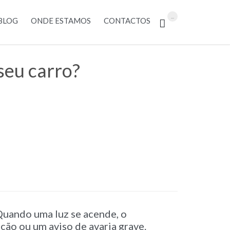
Skip
...
BLOG
ONDE ESTAMOS
CONTACTOS

to
content
 seu carro?
 Quando uma luz se acende, o
ção ou um aviso de avaria grave.