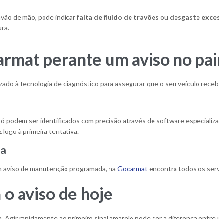
avão de mão, pode indicar
falta de fluido de travões
ou
desgaste exces
ura.
armat perante um aviso no pai
izado à tecnologia de diagnóstico para assegurar que o seu veículo rec
o
 só podem ser identificados com precisão através de
software
especializ
logo à primeira tentativa.
na
um aviso de manutenção programada, na
Gocarmat
encontra todos os serv
o aviso de hoje
a. Agir rapidamente ao primeiro sinal amarelo pode ser a diferença entr