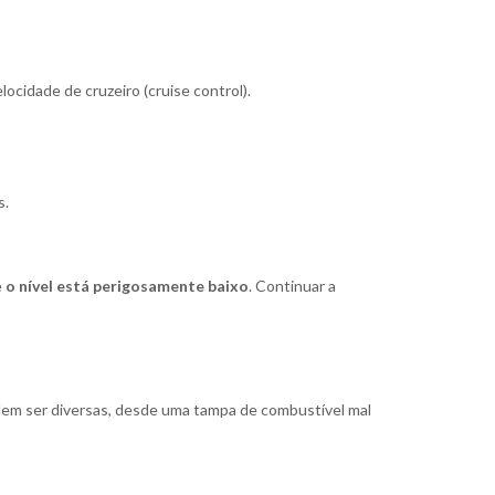
locidade de cruzeiro (
cruise control
).
s.
e
o nível está perigosamente baixo
. Continuar a
dem ser diversas, desde uma tampa de combustível mal