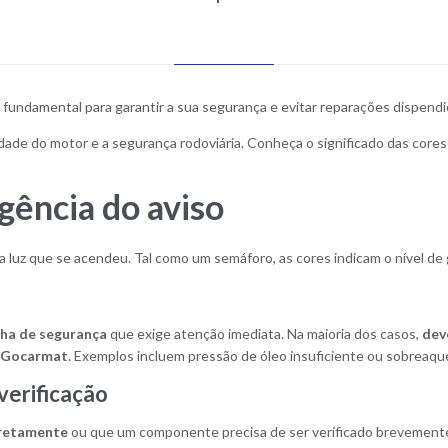
undamental para garantir a sua segurança e evitar reparações dispendi
dade do motor e a segurança rodoviária. Conheça o significado das core
gência do aviso
 da luz que se acendeu. Tal como um semáforo, as cores indicam o nível de
lha de segurança
que exige atenção imediata. Na maioria dos casos,
deve
na Gocarmat
. Exemplos incluem pressão de óleo insuficiente ou sobreaq
verificação
rretamente
ou que um componente precisa de ser verificado brevemente.