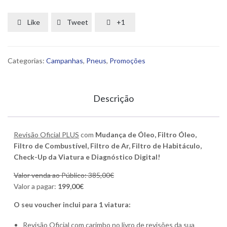
de
Óleo
Like
Tweet
+1



com
todos
os
Categorias:
Campanhas
,
Pneus
,
Promoções
filtros
Descrição
Revisão Oficial PLUS
com
Mudança de Óleo, Filtro Óleo,
Filtro de Combustível, Filtro de Ar, Filtro de Habitáculo,
Check-Up da Viatura e
Diagnóstico Digital
!
Valor venda ao Público: 385,00€
Valor a pagar:
199,00€
O seu voucher inclui para 1 viatura:
Revisão Oficial com carimbo no livro de revisões da sua