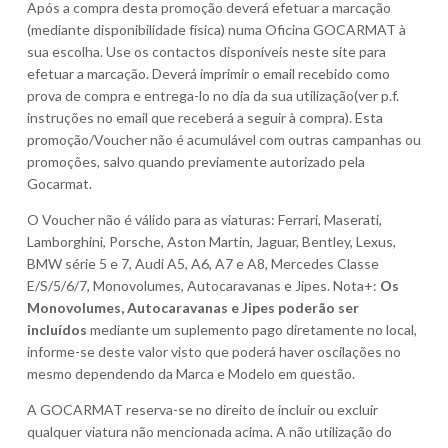
Após a compra desta promoção deverá efetuar a marcação
(mediante disponibilidade física) numa Oficina GOCARMAT à
sua escolha. Use os contactos disponíveis neste site para
efetuar a marcação. Deverá imprimir o email recebido como
prova de compra e entrega-lo no dia da sua utilização(ver p.f.
instruções no email que receberá a seguir à compra). Esta
promoção/Voucher não é acumulável com outras campanhas ou
promoções, salvo quando previamente autorizado pela
Gocarmat.
O Voucher não é válido para as viaturas: Ferrari, Maserati,
Lamborghini, Porsche, Aston Martin, Jaguar, Bentley, Lexus,
BMW série 5 e 7, Audi A5, A6, A7 e A8, Mercedes Classe
E/S/5/6/7, Monovolumes, Autocaravanas e Jipes. Nota+:
Os
Monovolumes, Autocaravanas e Jipes poderão ser
incluídos
mediante um suplemento pago diretamente no local,
informe-se deste valor visto que poderá haver oscilações no
mesmo dependendo da Marca e Modelo em questão.
A GOCARMAT reserva-se no direito de incluir ou excluir
qualquer viatura não mencionada acima. A não utilização do