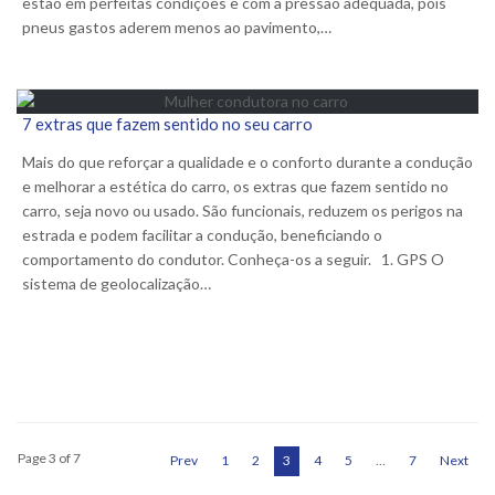
estão em perfeitas condições e com a pressão adequada, pois
pneus gastos aderem menos ao pavimento,…
7 extras que fazem sentido no seu carro
Mais do que reforçar a qualidade e o conforto durante a condução
e melhorar a estética do carro, os extras que fazem sentido no
carro, seja novo ou usado. São funcionais, reduzem os perigos na
estrada e podem facilitar a condução, beneficiando o
comportamento do condutor. Conheça-os a seguir. 1. GPS O
sistema de geolocalização…
Page 3 of 7
Prev
1
2
3
4
5
…
7
Next