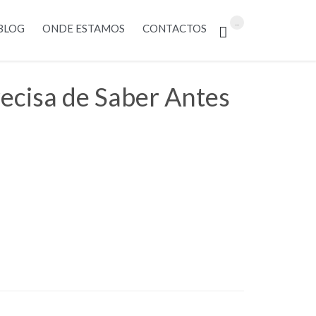
Skip
...
BLOG
ONDE ESTAMOS
CONTACTOS

to
content
ecisa de Saber Antes