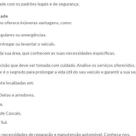
de com os padrões legais e de segurança.
dade
alho oferece inúmeras vantagens, como:
regulares ou emergências.
tregar ou levantar o veículo.
s da sua área, que conhecem as suas necessidades específicas.
isão que deve ser tomada com cuidado. Analise os serviços oferecidos, 
 o segredo para prolongar a vida útil do seu veículo e garantir a sua s
te localizadas em:
Oeiras e arredores.
a.
de Cascais.
Sul.
uas necessidades de reparação e manutenção automóvel. Conheça-nos.