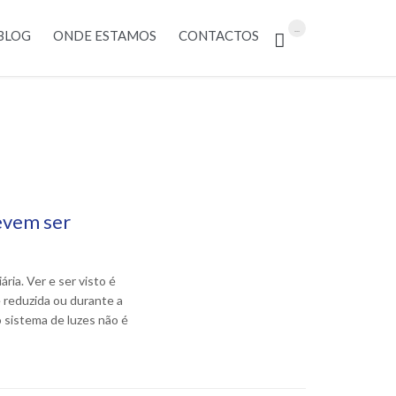
Skip
...
BLOG
ONDE ESTAMOS
CONTACTOS

to
content
devem ser
ria. Ver e ser visto é
e reduzida ou durante a
sistema de luzes não é