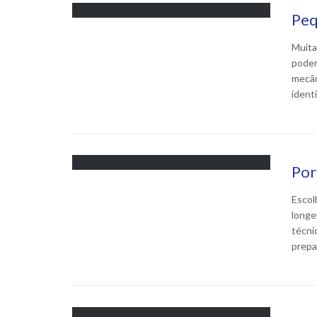
Peq
Muita
podem
mecân
ident
Por
Escol
longe
técni
prepa