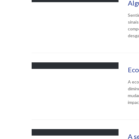
Alg
Senti
sinai
compo
desga
Eco
A eco
dimin
mudan
impac
A s