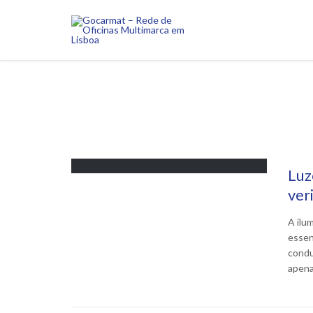
Luz
ver
A ilu
essen
condu
apena