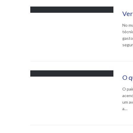
Ver
No mu
técni
gasto
segur
O q
O pai
acend
um av
a…