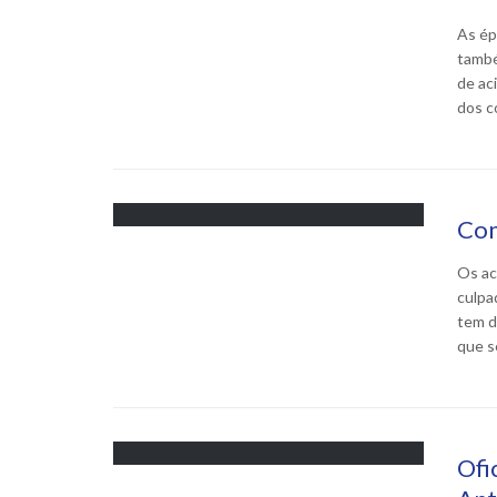
As ép
també
de ac
dos c
Com
Os ac
culpa
tem d
que s
Ofi