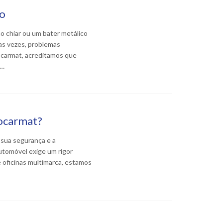
ro
 chiar ou um bater metálico
as vezes, problemas
ocarmat, acreditamos que
s…
Gocarmat?
 sua segurança e a
tomóvel exige um rigor
 oficinas multimarca, estamos