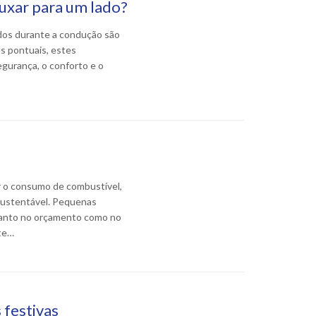
puxar para um lado?
lados durante a condução são
s pontuais, estes
gurança, o conforto e o
r o consumo de combustível,
 sustentável. Pequenas
tanto no orçamento como no
nte…
 festivas