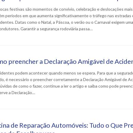
ocas festivas são momentos de convívio, celebração e deslocações mais
m períodos em que aumenta significativamente o tráfego nas estradas 
identes. Datas como o Natal, a Páscoa, o verão ou o Carnaval exigem um
ondutores. Garantir a segurança rodoviária passa…
o preencher a Declaração Amigável de Acide
identes podem acontecer quando menos se espera. Para que a segurado
do, é necessário o preencher corretamente a Declaração Amigável de 
úvidas de como o fazer, continue a ler o artigo e saiba como pode pree
erve a Declaração…
cina de Reparação Automóveis: Tudo o Que Pre